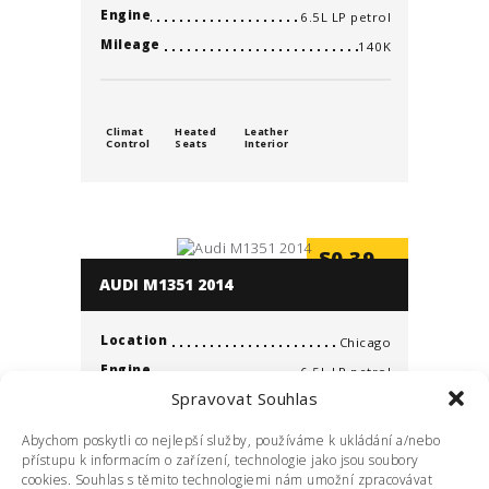
Engine
6.5L LP petrol
Mileage
140K
Climat
Heated
Leather
Control
Seats
Interior
$
0.39
/min
AUDI M1351 2014
Location
Chicago
Engine
6.5L LP petrol
Spravovat Souhlas
Mileage
140K
Abychom poskytli co nejlepší služby, používáme k ukládání a/nebo
přístupu k informacím o zařízení, technologie jako jsou soubory
cookies. Souhlas s těmito technologiemi nám umožní zpracovávat
Climat
Leather
Three