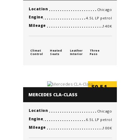
Location
Chicago
Engine
4.5L LP petrol
Mileage
140K
Climat
Heated
Leather
Three
Control
Seats
Interior
Pass
$
0.51
/min
MERCEDES CLA-CLASS
Location
Chicago
Engine
6.5L LP petrol
Mileage
100K