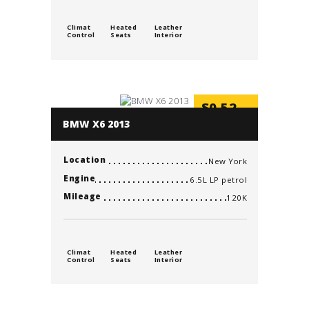
Climat
Heated
Leather
Control
Seats
Interior
$
0.52
/min
BMW X6 2013
Location
New York
Engine
6.5L LP petrol
Mileage
120K
Climat
Heated
Leather
Control
Seats
Interior