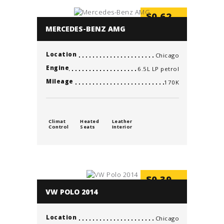
$
0.62
/min
MERCEDES-BENZ AMG
Location
Chicago
Engine
6.5L LP petrol
Mileage
170K
Climat
Heated
Leather
Control
Seats
Interior
$
0.39
/min
VW POLO 2014
Location
Chicago